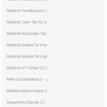
Rational Handbrause C-Linie/CPC-Linie 61-202 ab 05/93
Rational Care-Tab für SelfCookingCenter mit Efficient CareControl
Rational Klarspüler-Tab für SelfCookingCenter
Rational Knebel für Impulsgeber für SCC_WE
Rational Knebel für Impulsgeber SCC Linie SCC 61-202 Ab 04/04
Rational KT-Fühler SCC, SCC_WE 61-102 ab 04/2004
MKN Schaltknebel V - 110 °C
Betriebsartenschalter CPC-Linie CD
Steuertrafo Klassik CC