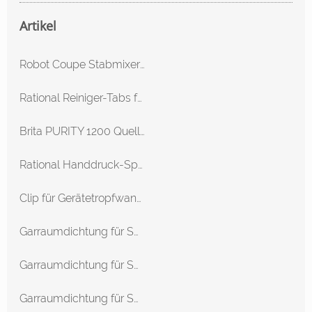
Artikel
Robot Coupe Stabmixer MP 550 Ultra
Rational Reiniger-Tabs für alle SelfCookingCenter
Brita PURITY 1200 Quell ST Filterkartusche
Rational Handdruck-Sprühpistole für Flüssigreiniger
Clip für Gerätetropfwanne SCC, CM 61-102 Ab 04/2004
Garraumdichtung für SCC Linie 101 ab 04/2004
Garraumdichtung für SCC Linie 102 ab 04/2004
Garraumdichtung für SCC Linie 201 ab 04/2004