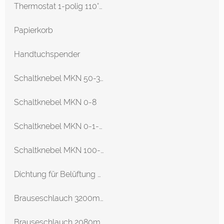
Thermostat 1-polig 110°C
Papierkorb
Handtuchspender
Schaltknebel MKN 50-300°
Schaltknebel MKN 0-8
Schaltknebel MKN 0-1-0-1
Schaltknebel MKN 100-185°C
Dichtung für Belüftung SCC-Linie 61-202
Brauseschlauch 3200mm Anschlüsse 1/2 Rational-Kombidämpfer Klassik 20
Brauseschlauch 2080mm Anschlüsse 1/2 Rational-Kombidämpfer Klassik 201/20