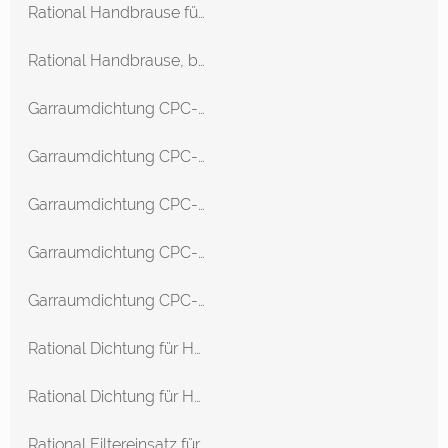
Rational Handbrause für SCC/CM 61-202 ab 04/2004
Rational Handbrause, blau für SCC WE + CM P ab 09/2011
Garraumdichtung CPC-Linie 101 Ab 06/97
Garraumdichtung CPC-Linie 102 Ab 06/97
Garraumdichtung CPC-Linie 201 Ab 06/97
Garraumdichtung CPC-Linie 202 Ab 06/97
Garraumdichtung CPC-Linie 61 Ab 06/97
Rational Dichtung für HGW CPC-Linie 201 Ab 06/97
Rational Dichtung für HGW CPC-Linie 202 Ab 06/97
Rational Filtereinsatz für CPC-Linie 61-202 ab 06/97