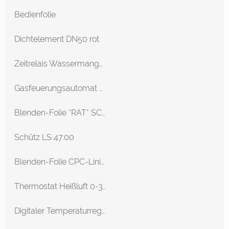
Bedienfolie
Dichtelement DN50 rot
Zeitrelais Wassermangel Klassik CD
Gasfeuerungsautomat Klassik CM101/G
Blenden-Folie *RAT* SCC Linie, CM
Schütz LS 47.00
Blenden-Folie CPC-Linie CPC 61-202
Thermostat Heißluft 0-300 °C Klassik CD
Digitaler Temperaturregler für Umluftheizung für externen Lüfter 100°C